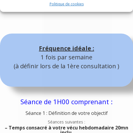
visioconférence
Politique de cookies
Fréquence idéale :
1 fois par semaine
(à définir lors de la 1ère consultation )
Séance de 1H00 comprenant :
Séance 1
: Définition de votre objectif
Séances suivantes :
– Temps consacré à votre vécu hebdomadaire 20mn
inclu