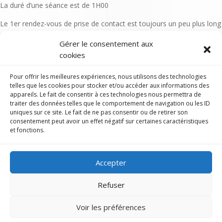
La duré d’une séance est de 1H00
Le 1er rendez-vous de prise de contact est toujours un peu plus long
La séance peut durer jusqu’à 1H30, dans le cas où vous souhaiteriez
Gérer le consentement aux
que le temps d’échange consacré à votre vécu hebdomadaire soit
cookies
plus important
Pour offrir les meilleures expériences, nous utilisons des technologies
telles que les cookies pour stocker et/ou accéder aux informations des
Quelle est la fréquence idéale
appareils. Le fait de consentir à ces technologies nous permettra de
?
traiter des données telles que le comportement de navigation ou les ID
uniques sur ce site. Le fait de ne pas consentir ou de retirer son
consentement peut avoir un effet négatif sur certaines caractéristiques
et fonctions.
La fréquence idéale est de 1 fois par semaine
Acheter et planifier son PACK
La fréquence maximale est de 1 fois tous les 15 jours
ou sa SEANCE de Sophrologie
Accepter
Refuser
Accompagnement individuel et
Voir les préférences
personnalisé au cabinet ou en