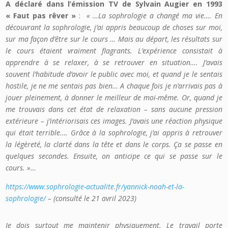
A déclaré dans l’émission TV de Sylvain Augier en 1993
« Faut pas rêver »
:
« …La sophrologie a changé ma vie…. En
découvrant la sophrologie, j’ai appris beaucoup de choses sur moi,
sur ma façon d’être sur le cours … Mais au départ, les résultats sur
le cours étaient vraiment flagrants. L’expérience consistait à
apprendre à se relaxer, à se retrouver en situation…. J’avais
souvent l’habitude d’avoir le public avec moi, et quand je le sentais
hostile, je ne me sentais pas bien… A chaque fois je n’arrivais pas à
jouer pleinement, à donner le meilleur de moi-même. Or, quand je
me trouvais dans cet état de relaxation – sans aucune pression
extérieure – j’intériorisais ces images. J’avais une réaction physique
qui était terrible.… Grâce à la sophrologie, j’ai appris à retrouver
la légèreté, la clarté dans la tête et dans le corps. Ça se passe en
quelques secondes. Ensuite, on anticipe ce qui se passe sur le
cours. »…
https://www.sophrologie-actualite.fr/yannick-noah-et-la-
sophrologie/
– (consulté le 21 avril 2023)
Je dois surtout me maintenir physiquement. Le travail porte