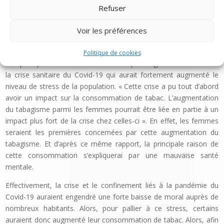
Refuser
de tabac a fortement augmenté durant l’année 2021 pour les
personnes âgées de 18 à 75 ans. De fait, le nombre de fumeurs
Voir les préférences
en France est actuellement d’environ 15 millions, « dont 12
millions de fumeurs quotidiens ».
Politique de cookies
Les principaux facteurs mis en cause par l’organisme sont liés à
la crise sanitaire du Covid-19 qui aurait fortement augmenté le
niveau de stress de la population. « Cette crise a pu tout d’abord
avoir un impact sur la consommation de tabac. L’augmentation
du tabagisme parmi les femmes pourrait être liée en partie à un
impact plus fort de la crise chez celles-ci ». En effet, les femmes
seraient les premières concernées par cette augmentation du
tabagisme. Et d’après ce même rapport, la principale raison de
cette consommation s’expliquerai par une mauvaise santé
mentale.
Effectivement, la crise et le confinement liés à la pandémie du
Covid-19 auraient engendré une forte baisse de moral auprès de
nombreux habitants. Alors, pour pallier à ce stress, certains
auraient donc augmenté leur consommation de tabac. Alors, afin