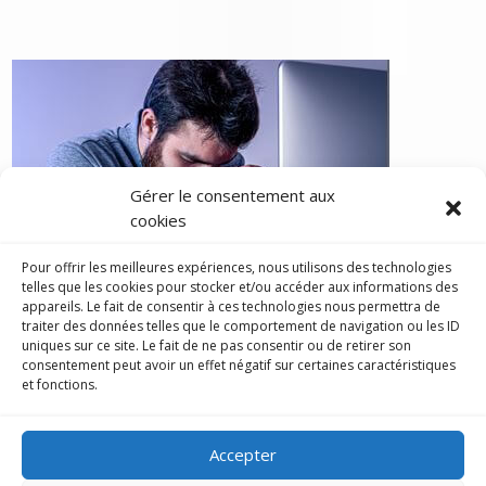
Gérer le consentement aux
cookies
Pour offrir les meilleures expériences, nous utilisons des technologies
telles que les cookies pour stocker et/ou accéder aux informations des
D’après les résultats du baromètre de l’agence Santé Publique
appareils. Le fait de consentir à ces technologies nous permettra de
traiter des données telles que le comportement de navigation ou les ID
France, le pays connaît une forte hausse du tabagisme. La
uniques sur ce site. Le fait de ne pas consentir ou de retirer son
principale raison mise en cause est l’augmentation du stress.
consentement peut avoir un effet négatif sur certaines caractéristiques
Alors, pour faire descendre cette jauge d’anxiété, la sophrologie a
et fonctions.
sa méthode !
Tabagisme en hausse : le stress pointé du doigt
Accepter
D’après le rapport de la Santé Publique France, la consommation