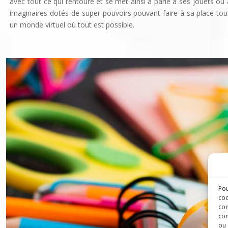
avec tout ce qui l’entoure et se met ainsi à parle à ses jouets ou 
imaginaires dotés de super pouvoirs pouvant faire à sa place tout
un monde virtuel où tout est possible.
Pou
coo
con
com
ou 