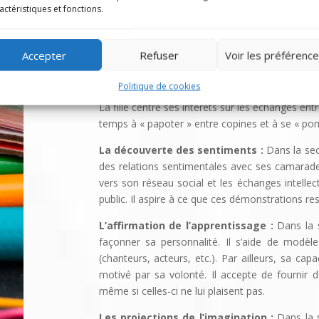
L’enfant choisit son groupe selon des critères ré
actéristiques et fonctions.
fonction de son sexe, il développe des comport
Le
garçon a besoin de se mesurer aux autres. I
Accepter
Refuser
Voir les préférenc
des défis dans la cour de récréation, en classe
peut parfois engendrer de la violence, voire de l
Politique de cookies
La fille centre ses intérêts sur les échanges ent
temps à « papoter » entre copines et à se « po
La découverte des sentiments :
Dans la sec
des relations sentimentales avec ses camarades
vers son réseau social et les échanges intellec
public. Il aspire à ce que ces démonstrations rest
L’affirmation de l’apprentissage :
Dans la 
façonner sa personnalité. Il s’aide de modèl
(chanteurs, acteurs, etc.). Par ailleurs, sa cap
motivé par sa volonté. Il accepte de fournir des
même si celles-ci ne lui plaisent pas.
Les projections de l’imagination :
Dans la 