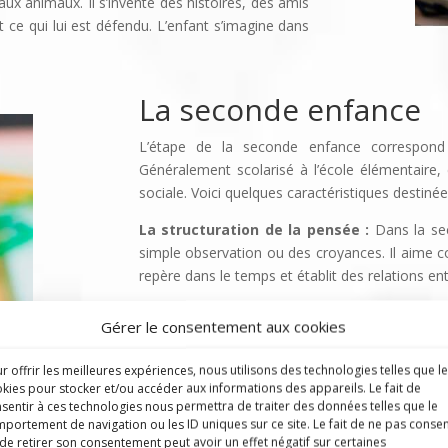
aux animaux. Il s’invente des histoires, des amis
 ce qui lui est défendu. L’enfant s’imagine dans
La seconde enfance
L’étape de la seconde enfance correspond
Généralement scolarisé à l’école élémentaire, c
sociale. Voici quelques caractéristiques desti
La structuration de la pensée :
Dans la sec
simple observation ou des croyances. Il aime co
repère dans le temps et établit des relations ent
L’enfant distingue à présent les objets des êtr
Gérer le consentement aux cookies
universalité. Il éprouve alors le besoin de matéri
r offrir les meilleures expériences, nous utilisons des technologies telles que l
Le développement de la socialisation :
Dan
kies pour stocker et/ou accéder aux informations des appareils. Le fait de
groupe. Il participe à la construction des règl
sentir à ces technologies nous permettra de traiter des données telles que le
recherche l’équité et la coopération au sein du gr
portement de navigation ou les ID uniques sur ce site. Le fait de ne pas consen
de retirer son consentement peut avoir un effet négatif sur certaines