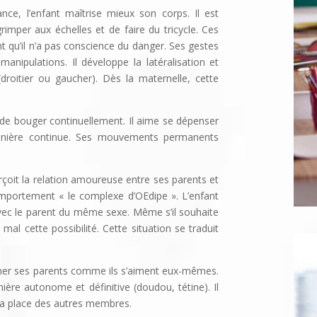
nce, l’enfant maîtrise mieux son corps. Il est
rimper aux échelles et de faire du tricycle. Ces
t qu’il n’a pas conscience du danger. Ses gestes
nipulations. Il développe la latéralisation et
droitier ou gaucher). Dès la maternelle, cette
 de bouger continuellement. Il aime se dépenser
manière continue. Ses mouvements permanents
rçoit la relation amoureuse entre ses parents et
portement « le complexe d’OEdipe ». L’enfant
avec le parent du même sexe. Même s’il souhaite
al cette possibilité. Cette situation se traduit
 aimer ses parents comme ils s’aiment eux-mêmes.
ère autonome et définitive (doudou, tétine). Il
 la place des autres membres.