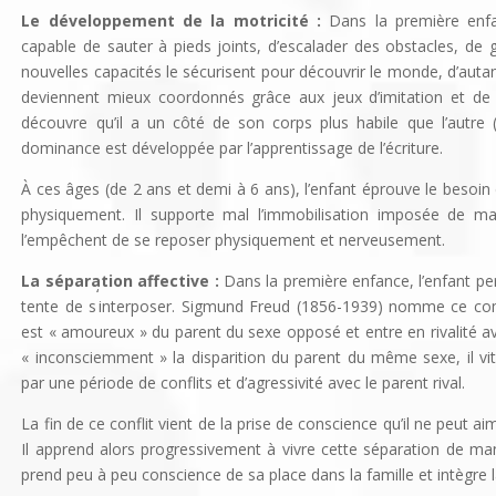
Le développement de la motricité :
Dans la première enfa
capable de sauter à pieds joints, d’escalader des obstacles, de g
nouvelles capacités le sécurisent pour découvrir le monde, d’autan
deviennent mieux coordonnés grâce aux jeux d’imitation et de ma
découvre qu’il a un côté de son corps plus habile que l’autre (
dominance est développée par l’apprentissage de l’écriture.
À ces âges (de 2 ans et demi à 6 ans), l’enfant éprouve le besoin
physiquement. Il supporte mal l’immobilisation imposée de 
l’empêchent de se reposer physiquement et nerveusement.
La séparation affective :
Dans la première enfance, l’enfant pe
‘
tente de s
interposer. Sigmund Freud (1856-1939) nomme ce com
est « amoureux » du parent du sexe opposé et entre en rivalité 
« inconsciemment » la disparition du parent du même sexe, il vit m
par une période de conflits et d’agressivité avec le parent rival.
La fin de ce conflit vient de la prise de conscience qu’il ne peut
Il apprend alors progressivement à vivre cette séparation de mani
prend peu à peu conscience de sa place dans la famille et intègre