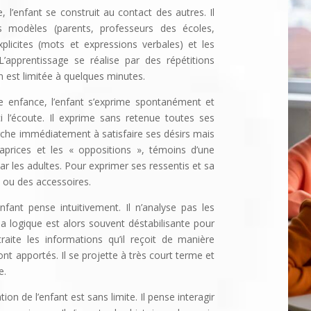
 l’enfant se construit au contact des autres. Il
 modèles (parents, professeurs des écoles,
xplicites (mots et expressions verbales) et les
 L’apprentissage se réalise par des répétitions
n est limitée à quelques minutes.
 enfance, l’enfant s’exprime spontanément et
i l’écoute. Il exprime sans retenue toutes ses
erche immédiatement à satisfaire ses désirs mais
 caprices et les « oppositions », témoins d’une
ar les adultes.
Pour exprimer ses ressentis et sa
s ou des accessoires.
fant pense intuitivement. Il n’ana­lyse pas les
Sa logique est alors souvent déstabilisante pour
traite les informations qu’il reçoit de manière
t apportés. Il se projette à très court terme et
e.
ion de l’enfant est sans limite. Il pense interagir