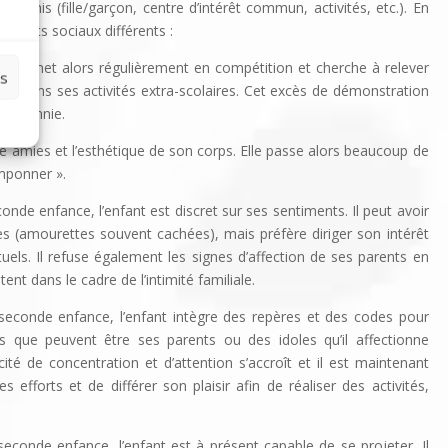
fléchis (fille/garçon, centre d’intérêt commun, activités, etc.). En
ements sociaux différents :
l se met alors régulièrement en compétition et cherche à relever
es
 ou dans ses activités extra-scolaires. Cet excès de démonstration
a tyrannie.
re amies et l’esthé­tique de son corps. Elle passe alors beaucoup de
mponner ».
onde enfance, l’enfant est discret sur ses sentiments. Il peut avoir
 (amou­rettes souvent cachées), mais préfère diriger son intérêt
tuels. Il refuse également les signes d’affection de ses parents en
ent dans le cadre de l’intimité familiale.
seconde enfance, l’enfant intègre des repères et des codes pour
es que peuvent être ses parents ou des idoles qu’il affectionne
acité de concentration et d’attention s’accroît et il est maintenant
 efforts et de différer son plaisir afin de réaliser des activités,
seconde enfance, l’enfant est à présent capable de se projeter. Il