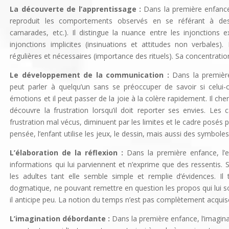
La découverte de l’apprentissage :
Dans la première enfance,
reproduit les comportements observés en se référant à des
camarades, etc.). Il distingue la nuance entre les injonctions e
injonctions implicites (insinuations et attitudes non verbales).
régulières et nécessaires (importance des rituels). Sa concentratio
Le développement de la communication :
Dans la première
peut parler à quelqu’un sans se préoccuper de savoir si celui-c
émotions et il peut passer de la joie à la
colère rapidement. Il ch
découvre la frustration lorsqu’il doit reporter ses envies. Les
frustration mal vécus, diminuent par les limites et le cadre posés p
pensée, l’enfant utilise les jeux, le dessin, mais aussi des symbole
L’élaboration de la réflexion :
Dans la première enfance, l’en
informations qui lui parviennent et n’exprime que des ressentis. 
les adultes tant elle semble simple et remplie d’évidences. Il 
dogmatique, ne pouvant remettre en question les propos qui lui son
il anticipe peu. La notion du temps n’est pas complètement acquis
L’imagination débordante :
Dans la première enfance, l’imaginat