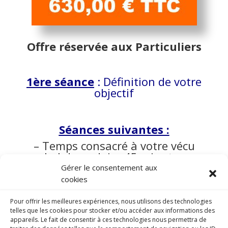
Offre réservée aux Particuliers
1ère séance
: Définition de votre
objectif
Séances suivantes :
– Temps consacré à votre vécu
hebdomadaire 45 minutes
Gérer le consentement aux
– Exercices de Relaxation Dynamique
cookies
– Exercice d’Activation Intra Sophronique
Pour offrir les meilleures expériences, nous utilisons des technologies
– Temps consacré à l’expression de vos
telles que les cookies pour stocker et/ou accéder aux informations des
ressentis
appareils. Le fait de consentir à ces technologies nous permettra de