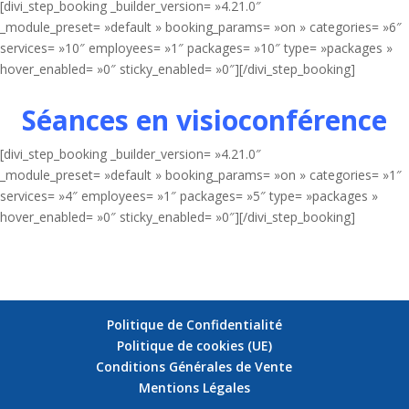
[divi_step_booking _builder_version= »4.21.0″
_module_preset= »default » booking_params= »on » categories= »6″
services= »10″ employees= »1″ packages= »10″ type= »packages »
hover_enabled= »0″ sticky_enabled= »0″][/divi_step_booking]
Séances en visioconférence
[divi_step_booking _builder_version= »4.21.0″
_module_preset= »default » booking_params= »on » categories= »1″
services= »4″ employees= »1″ packages= »5″ type= »packages »
hover_enabled= »0″ sticky_enabled= »0″][/divi_step_booking]
Politique de Confidentialité
Politique de cookies (UE)
Conditions Générales de Vente
Mentions Légales