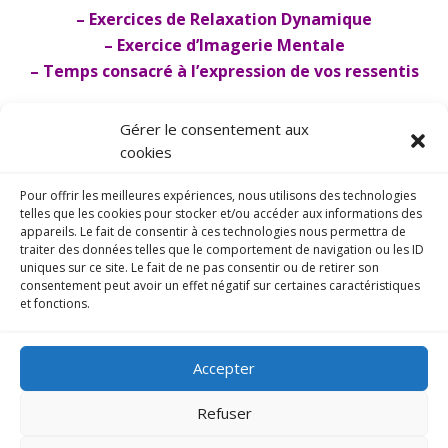
– Exercices de Relaxation Dynamique
– Exercice d’Imagerie Mentale
– Temps consacré à l’expression de vos ressentis
Gérer le consentement aux
Transmission des outils
: RD en prise de
cookies
notes & envoi du fichier audio
Pour offrir les meilleures expériences, nous utilisons des technologies
telles que les cookies pour stocker et/ou accéder aux informations des
appareils. Le fait de consentir à ces technologies nous permettra de
traiter des données telles que le comportement de navigation ou les ID
Compte tenu du nombre et de la
uniques sur ce site. Le fait de ne pas consentir ou de retirer son
diversité des participants,
consentement peut avoir un effet négatif sur certaines caractéristiques
il est à noter qu’aucun
et fonctions.
accompagnement ne peut être
personnalisé au sein d’un GROUPE
Accepter
Refuser